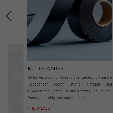
OBERFLÄCHENSCHUTZFOLIE
ich: Unsere
Sichern Sie Ihre Ladung mit minimalem
Lösung für
Materialeinsatz. Power-Stretch-Folien bieten
schiedenen
höchste Reißfestigkeit und maximale Stabilität –
ch.
ideal für Industrie und Logistik.
» MEHR DAZU