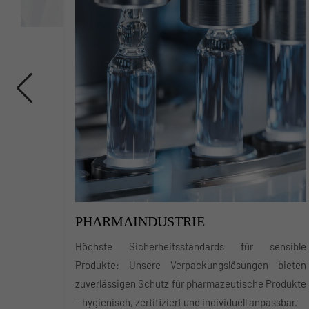
MÖBELINDUSTRIE
 Veredelung.
Optimaler Schutz für empfindliche Oberflächen:
bigkeit und
Unsere Schutzfolien, Verpackungen und
und
Transportlösungen garantieren eine sichere
Lagerung und Lieferung hochwertiger Möbel –