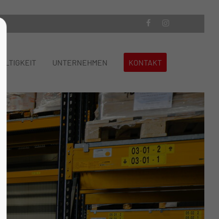
About us
ALTIGKEIT
UNTERNEHMEN
KONTAKT
Lorem ipsum dolor sit amet,
consectetuer adipiscing elit.
Aenean commodo ligula eget dolor.
Aenean massa. Cum sociis natoque
penatibus et magnis dis parturient
montes, nascetur ridiculus mus. Donec
quam felis, ultricies nec.