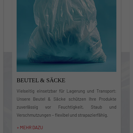
POWER-STRETCH-FOLIEN
Maximale Stabilität bei minimalem Materialeinsatz.
Power-Stretch-Folien sichern Ihre Ladung
zuverlässig und effizient – ideal für Industrie und
Logistik.
» MEHR DAZU