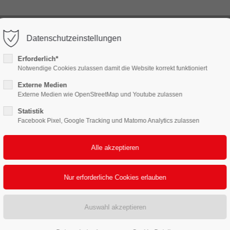
) 88 38 3
info@2pack.de
Datenschutzeinstellungen
ort
Get in touch
Erforderlich*
LEISTUNGEN
FERTIGUNG & LOGISTIK
NACHH
Notwendige Cookies zulassen damit die Website korrekt funktioniert
sum dolor sit amet:
Cybersteel Inc.
376-293 City Road, Suite 600
Externe Medien
San Francisco, CA 94102
Externe Medien wie OpenStreetMap und Youtube zulassen
Statistik
4h
Facebook Pixel, Google Tracking und Matomo Analytics zulassen
Have any questions?
/ 365days
+44 1234 567 890
Drop us a line
info@yourdomain.com
 support for our customers
ri 8:00am - 5:00pm
(GMT +1)