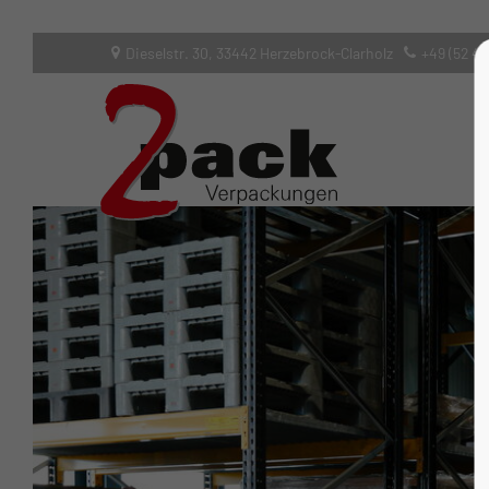
Dieselstr. 30, 33442 Herzebrock-Clarholz
+49 (52 45
Login
Supp
Benutzername
Lorem ip
2
Passwort
Anmelden
We offer
Mon - F
Register
|
Lost your password?