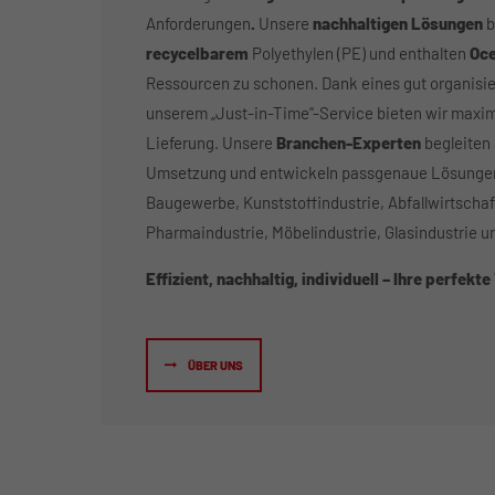
Anforderungen
.
Unsere
nachhaltigen
Lösungen
b
recycelbarem
Polyethylen (PE) und enthalten
Oce
Ressourcen zu schonen. Dank eines gut organisi
unserem „Just-in-Time“-Service bieten wir maxima
Lieferung. Unsere
Branchen-Experten
begleiten 
Umsetzung und entwickeln passgenaue Lösungen 
Baugewerbe, Kunststoffindustrie, Abfallwirtschaft
Pharmaindustrie, Möbelindustrie, Glasindustrie 
Effizient, nachhaltig, individuell – Ihre perfek
ÜBER UNS