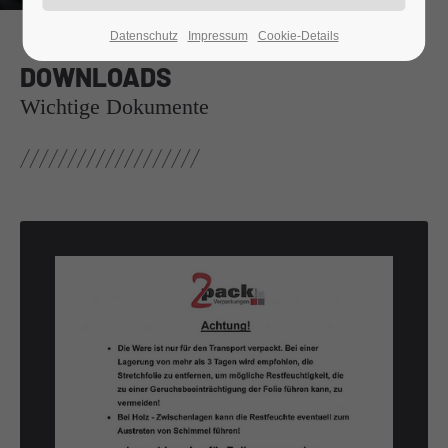
Datenschutz
Impressum
Cookie-Details
24h
/ 365days
DOWNLOADS
Wichtige Dokumente
We offer support for our customers
Mon - Fri 8:00am - 5:00pm
(GMT +1)
Get in touch
Cybersteel Inc.
376-293 City Road, Suite 600
San Francisco, CA 94102
Have any questions?
+44 1234 567 890
Drop us a line
info@yourdomain.com