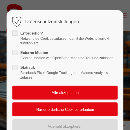
Login
Datenschutzeinstellungen
Benutzername
Erforderlich*
Notwendige Cookies zulassen damit die Website korrekt
funktioniert
Passwort
Externe Medien
Externe Medien wie OpenStreetMap und Youtube zulassen
Statistik
Facebook Pixel, Google Tracking und Matomo Analytics
zulassen
Anmelden
Register
|
Lost your password?
Support
Lorem ipsum dolor sit amet: