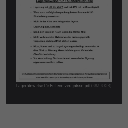
About us
Lorem ipsum dolor sit amet, consectetuer adipiscing
elit.
Aenean commodo ligula eget dolor. Aenean massa. Cum
sociis natoque penatibus et magnis dis parturient
montes, nascetur ridiculus mus. Donec quam felis,
ultricies nec.
Lagerhinweise für Folienerzeugnisse.pdf
(383,6 KiB)