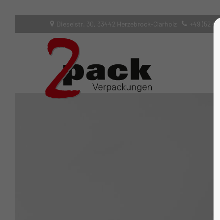
Dieselstr. 30, 33442 Herzebrock-Clarholz
+49 (52 45
Login
Supp
Benutzername
Lorem ip
2
Passwort
Anmelden
We offer
Mon - F
Register
|
Lost your password?