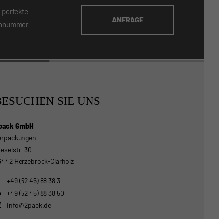
 perfekte
ANFRAGE
fonnummer
BESUCHEN SIE UNS
pack GmbH
erpackungen
ieselstr. 30
3442 Herzebrock-Clarholz
+49 (52 45) 88 38 3
+49 (52 45) 88 38 50
info@2pack.de