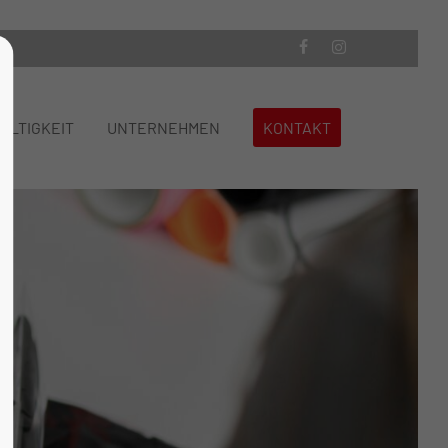
About us
ALTIGKEIT
UNTERNEHMEN
KONTAKT
Lorem ipsum dolor sit amet,
consectetuer adipiscing elit.
Aenean commodo ligula eget dolor.
Aenean massa. Cum sociis natoque
penatibus et magnis dis parturient
montes, nascetur ridiculus mus. Donec
quam felis, ultricies nec.