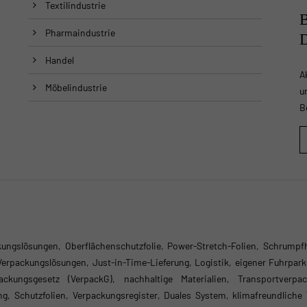
Textilindustrie
Pharmaindustrie
Handel
A
Möbelindustrie
u
B
ungslösungen, Oberflächenschutzfolie, Power-Stretch-Folien, Schrumpf
 Verpackungslösungen, Just-in-Time-Lieferung, Logistik, eigener Fuhrpar
packungsgesetz (VerpackG), nachhaltige Materialien, Transportverpa
ng, Schutzfolien, Verpackungsregister, Duales System, klimafreundliche