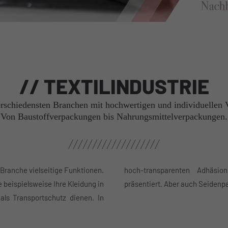
// TEXTILINDUSTRIE
verschiedensten Branchen mit hochwertigen und individuellen
Von Baustoffverpackungen bis Nahrungsmittelverpackungen.
 Branche vielseitige Funktionen.
erden Ihre Produkte optimal
beispielsweise Ihre Kleidung in
präsentiert. Aber auch Seidenpa
als Transportschutz dienen. In