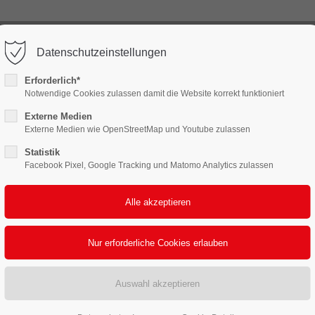
) 88 38 3
info@2pack.de
Datenschutzeinstellungen
ort
Get in touch
Erforderlich*
LEISTUNGEN
FERTIGUNG & LOGISTIK
NACHH
Notwendige Cookies zulassen damit die Website korrekt funktioniert
sum dolor sit amet:
Cybersteel Inc.
376-293 City Road, Suite 600
Externe Medien
San Francisco, CA 94102
Externe Medien wie OpenStreetMap und Youtube zulassen
Statistik
4h
Facebook Pixel, Google Tracking und Matomo Analytics zulassen
Have any questions?
/ 365days
+44 1234 567 890
Drop us a line
info@yourdomain.com
 support for our customers
ri 8:00am - 5:00pm
(GMT +1)