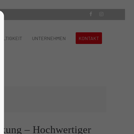
About us
ALTIGKEIT
UNTERNEHMEN
KONTAKT
Lorem ipsum dolor sit amet,
consectetuer adipiscing elit.
Aenean commodo ligula eget dolor.
Aenean massa. Cum sociis natoque
penatibus et magnis dis parturient
montes, nascetur ridiculus mus. Donec
quam felis, ultricies nec.
rkung – Hochwertiger