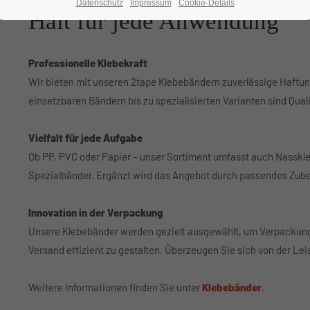
Datenschutz
Impressum
Cookie-Details
Halt für jede Anwendung
Professionelle Klebekraft
Wir bieten mit unseren 2tape Klebebändern zuverlässige Haftung
einsetzbaren Bändern bis zu spezialisierten Varianten sind Qualit
Vielfalt für jede Aufgabe
Ob PP, PVC oder Papier – unser Sortiment umfasst auch Nasskl
Spezialbänder. Ergänzt wird das Angebot durch passendes Zube
Innovation in der Verpackung
Unsere Klebebänder werden gezielt ausgewählt, um Verpackung
Versand effizient zu gestalten. Überzeugen Sie sich von der Le
Weitere Informationen finden Sie unter
Klebebänder
.