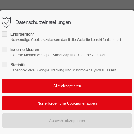
) 88 38 3
info@2pack.de
Datenschutzeinstellungen
ort
Get in touch
Erforderlich*
LEISTUNGEN
FERTIGUNG & LOGISTIK
NACHH
Notwendige Cookies zulassen damit die Website korrekt funktioniert
sum dolor sit amet:
Cybersteel Inc.
376-293 City Road, Suite 600
Externe Medien
San Francisco, CA 94102
Externe Medien wie OpenStreetMap und Youtube zulassen
Statistik
4h
Facebook Pixel, Google Tracking und Matomo Analytics zulassen
Have any questions?
/ 365days
+44 1234 567 890
Drop us a line
info@yourdomain.com
 support for our customers
ri 8:00am - 5:00pm
(GMT +1)
Klebebänder mit starker Wi