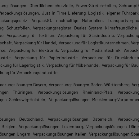
ungslösungen, Oberflächenschutzfolie, Power-Stretch-Folien, Schrumpf
 Verpackungslösungen, Just-in-Time-Lieferung, Logistik, eigener Fuhrpar
packungsgesetz (VerpackG), nachhaltige Materialien, Transportverpa
ng, Schutzfolien, Verpackungsregister, Duales System, klimafreundliche
, Verpackung für Textilien, Verpackung für Glasindustrie, Verpackung 
rtschaft, Verpackung für Handel, Verpackung für Logistikunternehmen, Ve
, Verpackung für Elektronik, Verpackung für Medizintechnik, Verpacku
strie, Verpackung für Papierindustrie, Verpackung für Druckindust
ckung für Lagerlogistik, Verpackung für Möbelhandel, Verpackung für Ba
ckung für Verpackungsindustrie
ackungslösungen Bayern, Verpackungslösungen Baden-Württemberg, Ver
ngen Thüringen, Verpackungslösungen Rheinland-Pfalz, Verpackun
ngen Schleswig-Holstein, Verpackungslösungen Mecklenburg-Vorpommer
lösungen Deutschland, Verpackungslösungen Österreich, Verpackun
n Belgien, Verpackungslösungen Luxemburg, Verpackungslösungen Däne
ösungen Ungarn, Verpackungslösungen Italien, Verpackungslösungen Spa