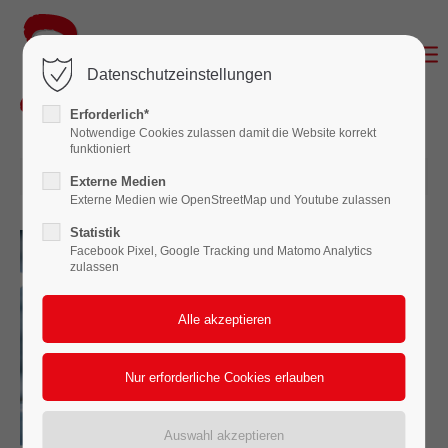
Login
Datenschutzeinstellungen
Benutzername
Erforderlich*
Notwendige Cookies zulassen damit die Website korrekt
funktioniert
04.08.2025 16:00
Passwort
Externe Medien
Externe Medien wie OpenStreetMap und Youtube zulassen
Statistik
Facebook Pixel, Google Tracking und Matomo Analytics
zulassen
Anmelden
Register
|
Lost your password?
Support
Lorem ipsum dolor sit amet: