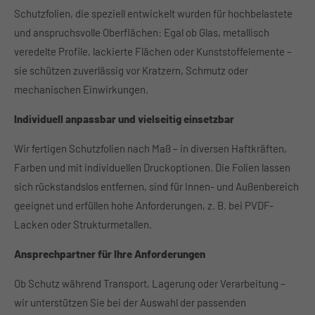
Schutzfolien, die speziell entwickelt wurden für hochbelastete
About us
und anspruchsvolle Oberflächen: Egal ob Glas, metallisch
veredelte Profile, lackierte Flächen oder Kunststoffelemente –
Lorem ipsum dolor sit amet, consectetuer adipiscing
elit.
sie schützen zuverlässig vor Kratzern, Schmutz oder
mechanischen Einwirkungen.
Aenean commodo ligula eget dolor. Aenean massa. Cum
sociis natoque penatibus et magnis dis parturient
Individuell anpassbar und vielseitig einsetzbar
montes, nascetur ridiculus mus. Donec quam felis,
ultricies nec.
Wir fertigen Schutzfolien nach Maß – in diversen Haftkräften,
Farben und mit individuellen Druckoptionen. Die Folien lassen
sich rückstandslos entfernen, sind für Innen- und Außenbereich
geeignet und erfüllen hohe Anforderungen, z. B. bei PVDF-
Lacken oder Strukturmetallen.
Ansprechpartner für Ihre Anforderungen
Ob Schutz während Transport, Lagerung oder Verarbeitung –
wir unterstützen Sie bei der Auswahl der passenden