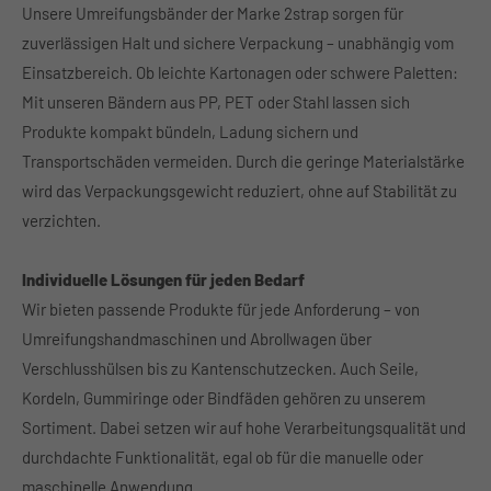
Unsere Umreifungsbänder der Marke 2strap sorgen für
About us
zuverlässigen Halt und sichere Verpackung – unabhängig vom
Einsatzbereich. Ob leichte Kartonagen oder schwere Paletten:
Lorem ipsum dolor sit amet, consectetuer adipiscing
Mit unseren Bändern aus PP, PET oder Stahl lassen sich
elit.
Produkte kompakt bündeln, Ladung sichern und
Aenean commodo ligula eget dolor. Aenean massa. Cum
Transportschäden vermeiden. Durch die geringe Materialstärke
sociis natoque penatibus et magnis dis parturient
wird das Verpackungsgewicht reduziert, ohne auf Stabilität zu
montes, nascetur ridiculus mus. Donec quam felis,
ultricies nec.
verzichten.
Individuelle Lösungen für jeden Bedarf
Wir bieten passende Produkte für jede Anforderung – von
Umreifungshandmaschinen und Abrollwagen über
Verschlusshülsen bis zu Kantenschutzecken. Auch Seile,
Kordeln, Gummiringe oder Bindfäden gehören zu unserem
Sortiment. Dabei setzen wir auf hohe Verarbeitungsqualität und
durchdachte Funktionalität, egal ob für die manuelle oder
maschinelle Anwendung.