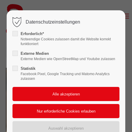
Login
Datenschutzeinstellungen
Benutzername
Erforderlich*
Notwendige Cookies zulassen damit die Website korrekt
funktioniert
29.06.2025 10:00
Passwort
Externe Medien
Externe Medien wie OpenStreetMap und Youtube zulassen
Statistik
Facebook Pixel, Google Tracking und Matomo Analytics
zulassen
Anmelden
Register
|
Lost your password?
Support
Lorem ipsum dolor sit amet: