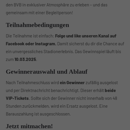
den BVB in exklusiver Atmosphäre zu erleben – und das
About us
gemeinsam mit einer Begleitperson!
Lorem ipsum dolor sit amet, consectetuer adipiscing
Teilnahmebedingungen
elit.
Die Teilnahme ist einfach:
Folge und like unseren Kanal auf
Aenean commodo ligula eget dolor. Aenean massa. Cum
Facebook oder Instagram.
Damit sicherst du dir die Chance auf
sociis natoque penatibus et magnis dis parturient
ein unvergessliches Stadionerlebnis. Das Gewinnspiel läuft bis
montes, nascetur ridiculus mus. Donec quam felis,
ultricies nec.
zum
10.03.2025
.
Gewinnerauswahl und Ablauf
Nach Teilnahmeschluss wird
ein Gewinner
zufällig ausgelost
und per Direktnachricht benachrichtigt. Dieser erhält
beide
VIP-Tickets
. Sollte sich der Gewinner nicht innerhalb von 48
Stunden zurückmelden, wird ein Ersatz ausgelost. Eine
Barauszahlung ist ausgeschlossen.
Jetzt mitmachen!