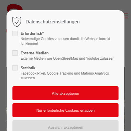
Login
Datenschutzeinstellungen
Benutzername
Erforderlich*
Notwendige Cookies zulassen damit die Website korrekt
funktioniert
24.02.2025 13:40
Passwort
Externe Medien
Externe Medien wie OpenStreetMap und Youtube zulassen
Statistik
Facebook Pixel, Google Tracking und Matomo Analytics
zulassen
Anmelden
Register
|
Lost your password?
Support
Lorem ipsum dolor sit amet: