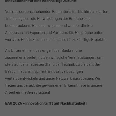
Innovationen für eine nachhaltige Zukunft
About us
Von ressourcenschonenden Baumaterialien bis hin zu smarten
Technologien – die Entwicklungen der Branche sind
Lorem ipsum dolor sit amet, consectetuer adipiscing
elit.
beeindruckend. Besonders spannend war der direkte
Austausch mit Experten und Partnern. Die Gespräche boten
Aenean commodo ligula eget dolor. Aenean massa. Cum
wertvolle Einblicke und neue Impulse für zukünftige Projekte.
sociis natoque penatibus et magnis dis parturient
montes, nascetur ridiculus mus. Donec quam felis,
Als Unternehmen, das eng mit der Baubranche
ultricies nec.
zusammenarbeitet, nutzen wir solche Veranstaltungen, um
stets auf dem neuesten Stand der Technik zu bleiben. Der
Besuch hat uns inspiriert, innovative Lösungen
weiterzuentwickeln und unser Netzwerk auszubauen. Wir
freuen uns darauf, die gewonnenen Erkenntnisse in unsere
Arbeit einfließen zu lassen!
BAU 2025 – Innovation trifft auf Nachhaltigkeit!