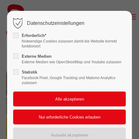
Login
Datenschutzeinstellungen
Benutzername
Erforderlich*
Notwendige Cookies zulassen damit die Website korrekt
funktioniert
30.01.2025 13:29
Passwort
Externe Medien
Externe Medien wie OpenStreetMap und Youtube zulassen
Statistik
Facebook Pixel, Google Tracking und Matomo Analytics
zulassen
Anmelden
Register
|
Lost your password?
Support
Lorem ipsum dolor sit amet: